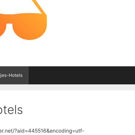
tjes-Hotels
otels
cker.net/?aid=445516&encoding=utf-