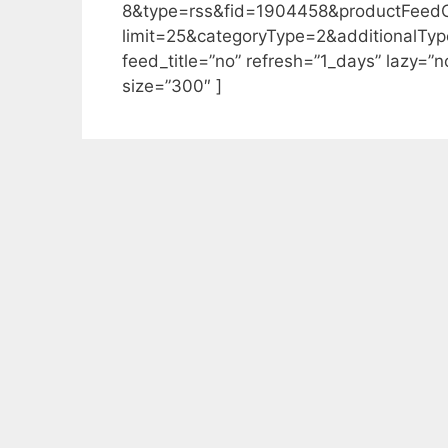
8&type=rss&fid=1904458&productFee
limit=25&categoryType=2&additionalTy
feed_title=”no” refresh=”1_days” lazy=”
size=”300″ ]