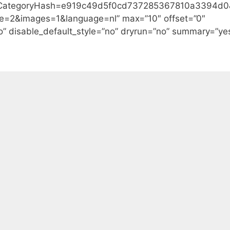
dCategoryHash=e919c49d5f0cd737285367810a3394d0
pe=2&images=1&language=nl” max=”10″ offset=”0″
no” disable_default_style=”no” dryrun=”no” summary=”ye