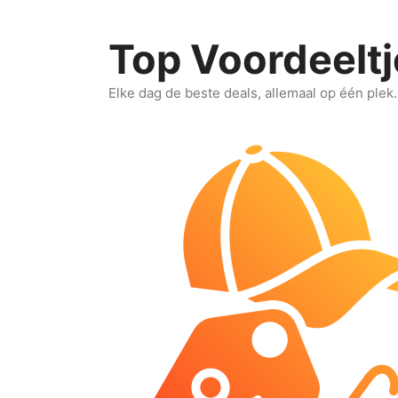
Ga
naar
Top Voordeeltj
de
inhoud
Elke dag de beste deals, allemaal op één plek.