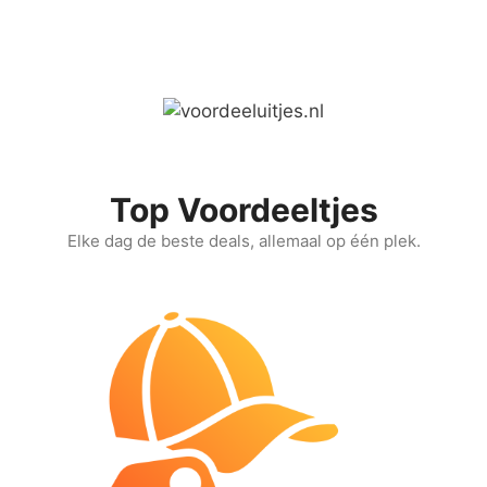
Ga
naar
de
inhoud
Top Voordeeltjes
Elke dag de beste deals, allemaal op één plek.