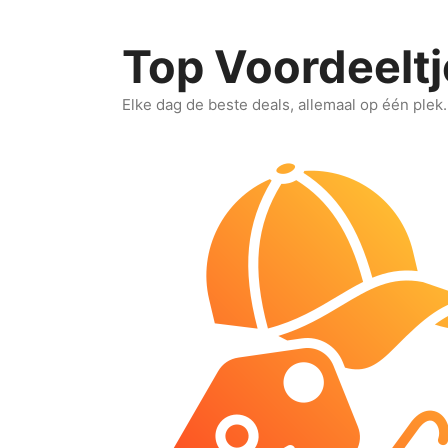
Ga
naar
Top Voordeeltj
de
inhoud
Elke dag de beste deals, allemaal op één plek.