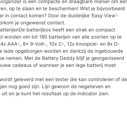
j-organizer is een compacte en draagbare manier om ee
ren, op te slaan en te beschermen! Wist je bijvoorbeeld
aar in contact komen? Door de duidelijke ‘Easy View’-
voorkom je ongewenst contact.
tterijenDe batterijbox heeft een strak en compact
t worden om tot 180 batterijen van alle soorten op te
64x AAA-, 8x 9-Volt-, 10x C-, 12x knoopcel- en 8x D-
elke lade opgeborgen worden en dankzij de ingebouwde
e nemen. Met de Battery Daddy blijf je georganiseerd
ieuwe cadeaus of wanneer je een lege batterij moet
 wordt geleverd met een tester die kan controleren of d
jen nog goed zijn. Lijn gewoon de negatieven en
uit en je kunt het resultaat op de indicator zien.