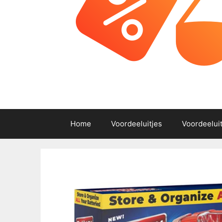
Home
Voordeeluitjes
Voordeelui