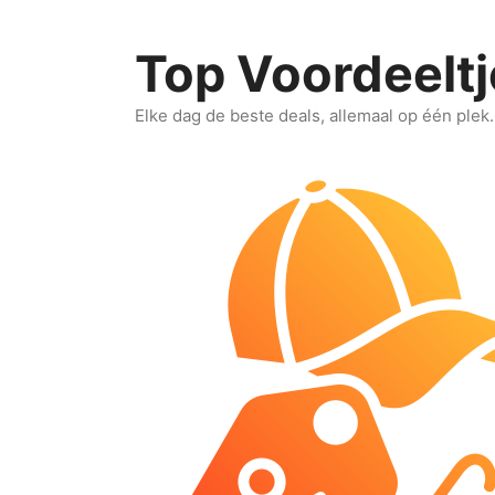
Ga
naar
Top Voordeeltj
de
inhoud
Elke dag de beste deals, allemaal op één plek.