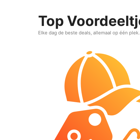
Ga
naar
Top Voordeeltj
de
inhoud
Elke dag de beste deals, allemaal op één plek.