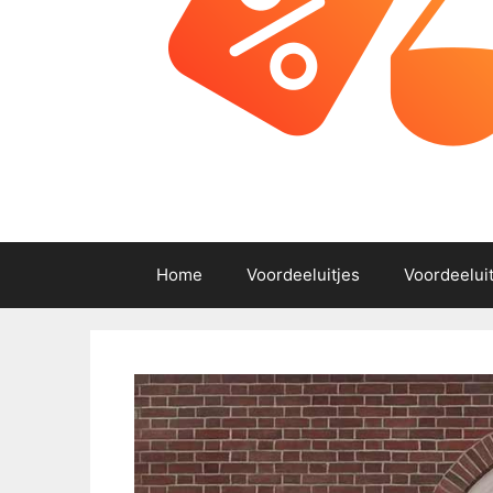
Home
Voordeeluitjes
Voordeelui