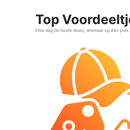
Ga
naar
Top Voordeeltj
de
inhoud
Elke dag de beste deals, allemaal op één plek.