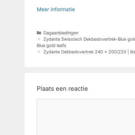
Meer informatie
Categorieën
Dagaanbiedingen
Zydante Swisstech Dekbedovertrek-Blue gold
Blue gold leafs
Zydante Dekbedovertrek 240 x 200/220 | lit
Plaats een reactie
Reactie