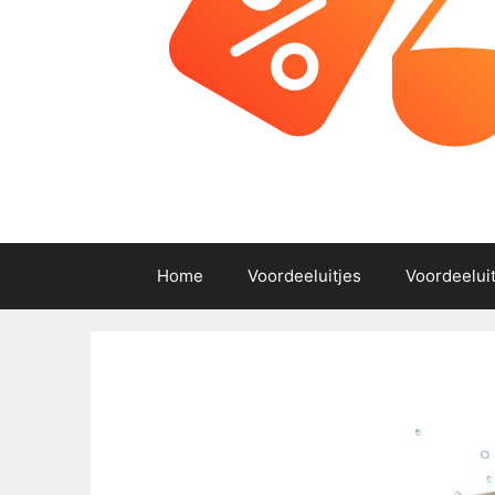
Home
Voordeeluitjes
Voordeelui