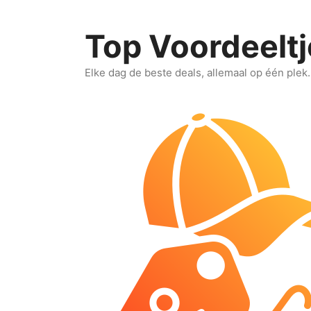
Ga
naar
Top Voordeeltj
de
inhoud
Elke dag de beste deals, allemaal op één plek.