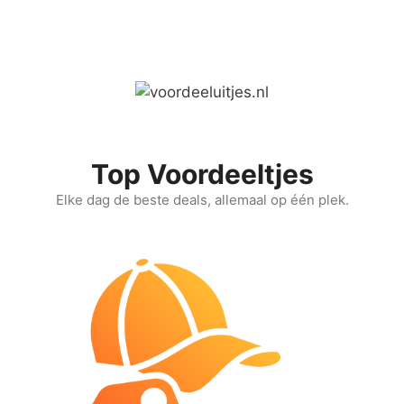
Ga
naar
de
inhoud
Top Voordeeltjes
Elke dag de beste deals, allemaal op één plek.