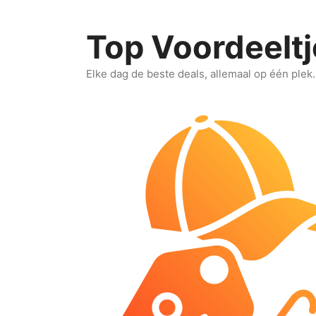
Ga
naar
Top Voordeeltj
de
inhoud
Elke dag de beste deals, allemaal op één plek.