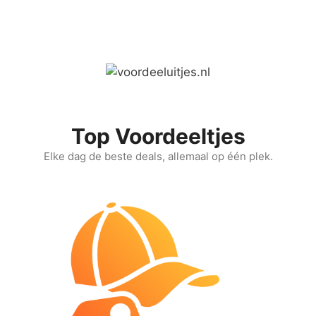
Ga
naar
de
inhoud
Top Voordeeltjes
Elke dag de beste deals, allemaal op één plek.