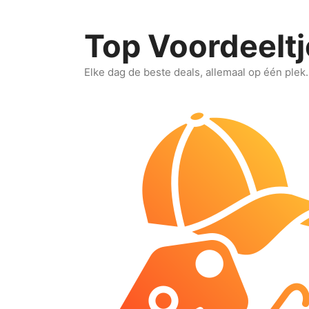
Ga
naar
Top Voordeeltj
de
inhoud
Elke dag de beste deals, allemaal op één plek.