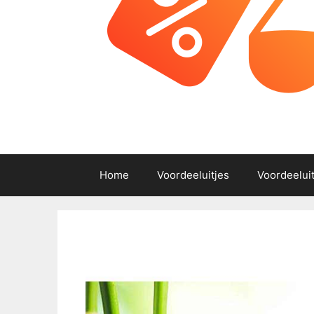
Home
Voordeeluitjes
Voordeelui