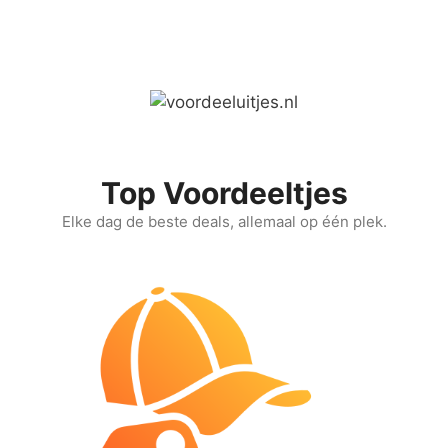
Ga
naar
de
inhoud
Top Voordeeltjes
Elke dag de beste deals, allemaal op één plek.